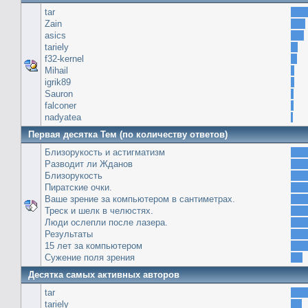
tar
Zain
asics
tariely
f32-kernel
Mihail
igrik89
Sauron
falconer
nadyatea
Первая десятка Тем (по количеству ответов)
Близорукость и астигматизм
Разводит ли Жданов
Близорукость
Пиратские очки.
Ваше зрение за компьютером в сантиметрах.
Треск и шелк в челюстях.
Люди ослепли после лазера.
Результаты
15 лет за компьютером
Сужение поля зрения
Десятка самых активных авторов
tar
tariely