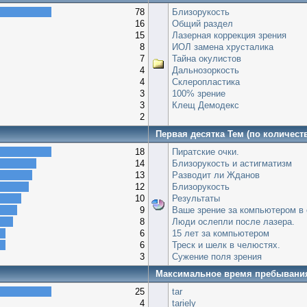
78
Близорукость
16
Общий раздел
15
Лазерная коррекция зрения
8
ИОЛ замена хрусталика
7
Тайна окулистов
4
Дальнозоркость
4
Склеропластика
3
100% зрение
3
Клещ Демодекс
2
Первая десятка Тем (по количест
18
Пиратские очки.
14
Близорукость и астигматизм
13
Разводит ли Жданов
12
Близорукость
10
Результаты
9
Ваше зрение за компьютером в 
8
Люди ослепли после лазера.
6
15 лет за компьютером
6
Треск и шелк в челюстях.
3
Сужение поля зрения
Максимальное время пребывани
25
tar
4
tariely