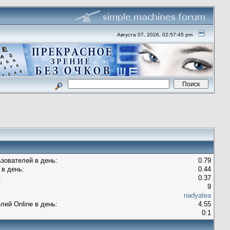
Августа 07, 2026, 02:57:45 pm
зователей в день:
0.79
в день:
0.44
:
0.37
9
nadyatea
лей Оnline в день:
4.55
0:1