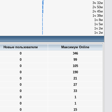
3ч 32м
2ч 50м
2ч 45м
1ч 38м
1ч 8м
1ч 5м
1ч 2м
1ч 2м
Новые пользователи
Максимум Online
0
346
0
99
0
105
0
190
0
21
0
27
0
33
0
1
0
1
0
15