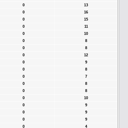
0
13
0
16
0
15
0
11
0
10
0
8
0
8
0
12
0
9
0
8
0
7
0
8
0
8
0
10
0
9
0
9
0
9
0
4