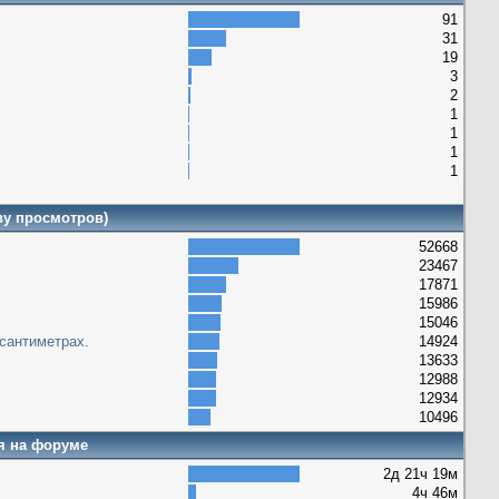
91
31
19
3
2
1
1
1
1
ву просмотров)
52668
23467
17871
15986
15046
сантиметрах.
14924
13633
12988
12934
10496
я на форуме
2д 21ч 19м
4ч 46м