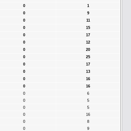
0
1
0
9
0
11
0
15
0
17
0
12
0
20
0
25
0
17
0
13
0
16
0
16
0
6
0
5
0
5
0
16
0
8
0
9