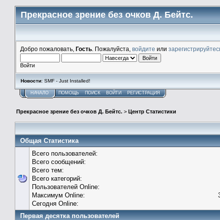
Прекрасное зрение без очков Д. Бейтс.
Добро пожаловать,
Гость
. Пожалуйста,
войдите
или
зарегистрируйтес
Войти
Новости
: SMF - Just Installed!
НАЧАЛО
ПОМОЩЬ
ПОИСК
ВОЙТИ
РЕГИСТРАЦИЯ
Прекрасное зрение без очков Д. Бейтс.
>
Центр Статистики
Общая Статистика
Всего пользователей:
Всего сообщений:
Всего тем:
Всего категорий:
Пользователей Online:
Максимум Online:
Сегодня Online:
Первая десятка пользователей