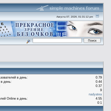
Августа 07, 2026, 01:31:12 pm
зователей в день:
0.79
в день:
0.44
:
0.37
9
nadyatea
лей Оnline в день:
4.55
0:1