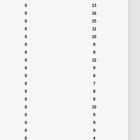
0
13
0
16
0
15
0
11
0
10
0
8
0
8
0
12
0
9
0
8
0
7
0
8
0
8
0
10
0
9
0
9
0
9
0
4