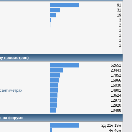
91
31
19
3
2
1
1
1
1
ву просмотров)
52651
23443
17852
15966
15030
сантиметрах.
14901
13624
12973
12920
10488
я на форуме
2д 21ч 19м
4ч 46м