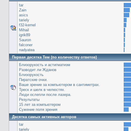
tar
Zain
asics
tariely
f32-kernel
Mihail
igrik89
Sauron
falconer
nadyatea
Первая десятка Тем (по количеству ответов)
Близорукость и астигматизм
Разводит ли Жданов
Близорукость
Пиратские очки.
Ваше зрение за компьютером в сантиметрах.
Треск и шелк в челюстях.
Люди ослепли после лазера.
Результаты
15 лет за компьютером
Сужение поля зрения
Десятка самых активных авторов
tar
tariely