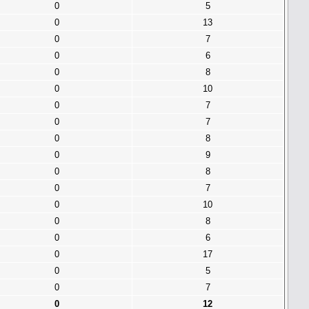
0
5
0
13
0
7
0
6
0
8
0
10
0
7
0
7
0
8
0
9
0
8
0
7
0
10
0
8
0
6
0
17
0
5
0
7
0
12