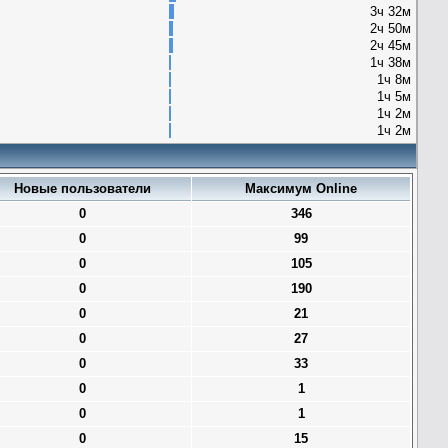
3ч 32м
2ч 50м
2ч 45м
1ч 38м
1ч 8м
1ч 5м
1ч 2м
1ч 2м
Новые пользователи
Максимум Online
0
346
0
99
0
105
0
190
0
21
0
27
0
33
0
1
0
1
0
15