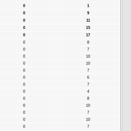
0
1
0
9
0
11
0
15
0
17
0
8
0
7
0
10
0
10
0
7
0
6
0
7
0
4
0
8
0
10
0
7
0
10
0
7