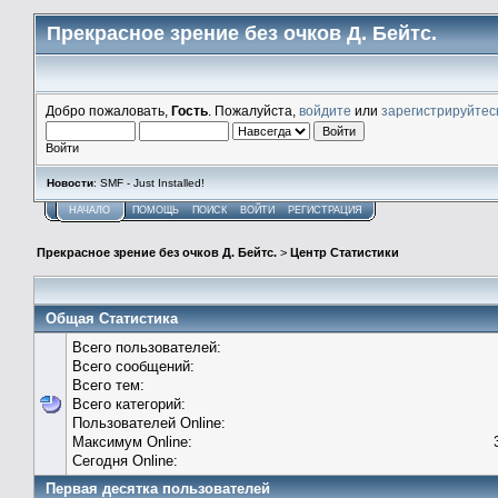
Прекрасное зрение без очков Д. Бейтс.
Добро пожаловать,
Гость
. Пожалуйста,
войдите
или
зарегистрируйтес
Войти
Новости
: SMF - Just Installed!
НАЧАЛО
ПОМОЩЬ
ПОИСК
ВОЙТИ
РЕГИСТРАЦИЯ
Прекрасное зрение без очков Д. Бейтс.
>
Центр Статистики
Общая Статистика
Всего пользователей:
Всего сообщений:
Всего тем:
Всего категорий:
Пользователей Online:
Максимум Online:
Сегодня Online:
Первая десятка пользователей