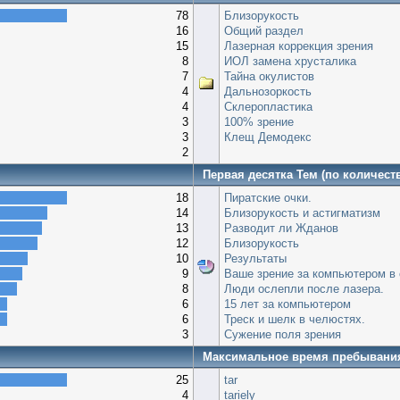
78
Близорукость
16
Общий раздел
15
Лазерная коррекция зрения
8
ИОЛ замена хрусталика
7
Тайна окулистов
4
Дальнозоркость
4
Склеропластика
3
100% зрение
3
Клещ Демодекс
2
Первая десятка Тем (по количест
18
Пиратские очки.
14
Близорукость и астигматизм
13
Разводит ли Жданов
12
Близорукость
10
Результаты
9
Ваше зрение за компьютером в 
8
Люди ослепли после лазера.
6
15 лет за компьютером
6
Треск и шелк в челюстях.
3
Сужение поля зрения
Максимальное время пребывани
25
tar
4
tariely