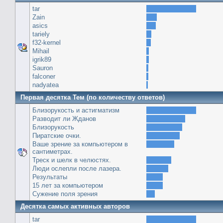
tar
Zain
asics
tariely
f32-kernel
Mihail
igrik89
Sauron
falconer
nadyatea
Первая десятка Тем (по количеству ответов)
Близорукость и астигматизм
Разводит ли Жданов
Близорукость
Пиратские очки.
Ваше зрение за компьютером в
сантиметрах.
Треск и шелк в челюстях.
Люди ослепли после лазера.
Результаты
15 лет за компьютером
Сужение поля зрения
Десятка самых активных авторов
tar