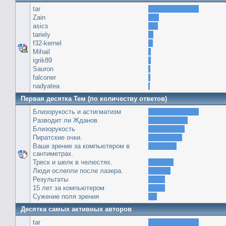
tar
Zain
asics
tariely
f32-kernel
Mihail
igrik89
Sauron
falconer
nadyatea
Первая десятка Тем (по количеству ответов)
Близорукость и астигматизм
Разводит ли Жданов
Близорукость
Пиратские очки.
Ваше зрение за компьютером в
сантиметрах.
Треск и шелк в челюстях.
Люди ослепли после лазера.
Результаты
15 лет за компьютером
Сужение поля зрения
Десятка самых активных авторов
tar