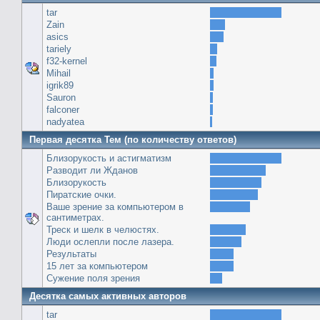
tar
Zain
asics
tariely
f32-kernel
Mihail
igrik89
Sauron
falconer
nadyatea
Первая десятка Тем (по количеству ответов)
Близорукость и астигматизм
Разводит ли Жданов
Близорукость
Пиратские очки.
Ваше зрение за компьютером в
сантиметрах.
Треск и шелк в челюстях.
Люди ослепли после лазера.
Результаты
15 лет за компьютером
Сужение поля зрения
Десятка самых активных авторов
tar