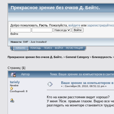
Прекрасное зрение без очков Д. Бейтс.
Добро пожаловать,
Гость
. Пожалуйста,
войдите
или
зарегистрируйтес
Войти
Новости
: SMF - Just Installed!
НАЧАЛО
ПОМОЩЬ
ПОИСК
ВОЙТИ
РЕГИСТРАЦИЯ
Прекрасное зрение без очков Д. Бейтс.
>
General Category
>
Близорукость
Страниц: [
1
]
Автор
Тема: Ваше зрение за компьютером в санти
tariely
Ваше зрение за компьютером в
Newbie
«
:
Сентября 26, 2010, 08:51:11 pm »
Сообщений: 8
Кто на каком расстоянии видит хорошо?
У меня 76см. правым глазом. Видно все чет
разглядеть на мониторе становится трудно