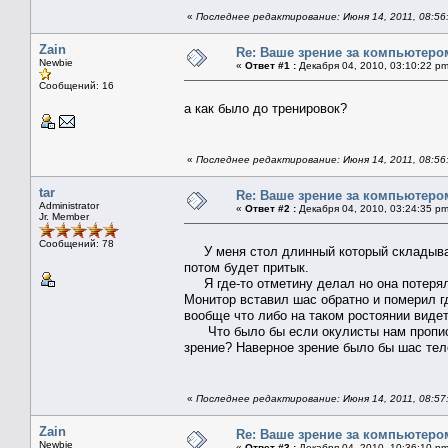
«
Последнее редактирование: Июня 14, 2011, 08:56:
Zain
Re: Ваше зрение за компьютеро
Newbie
«
Ответ #1 :
Декабря 04, 2010, 03:10:22 pm
Сообщений: 16
а как было до тренировок?
«
Последнее редактирование: Июня 14, 2011, 08:56:
tar
Re: Ваше зрение за компьютеро
Administrator
«
Ответ #2 :
Декабря 04, 2010, 03:24:35 pm
Jr. Member
Сообщений: 78
У меня стол длинный который складывает
потом будет притык.
Я где-то отметину делал но она потеряла
Монитор вставил шас обратно и померил гд
вообще что либо на таком ростоянии видет
Что было бы если окулисты нам прописал
зрение? Наверное зрение было бы шас тел
«
Последнее редактирование: Июня 14, 2011, 08:57:
Zain
Re: Ваше зрение за компьютеро
Newbie
«
Ответ #3 :
Декабря 04, 2010, 10:36:10 pm