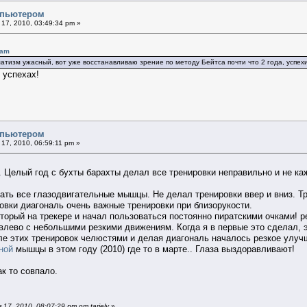
омпьютером
17, 2010, 03:49:34 pm »
 am
атизм ужасный, вот уже восстанавливаю зрение по методу Бейтса почти что 2 года, успех
 успехах!
омпьютером
17, 2010, 06:59:11 pm »
. Целый год с бухты барахты делал все тренировки неправильно и не к
ть все глазодвигательные мышцы. Не делал тренировки ввер и вниз. Тре
ровки диагональ очень важные тренировки при близорукости.
торый на трекере и начал пользоваться постоянно пиратскими очками! р
влево с небольшими резкими движениям. Когда я в первые это сделал, это
ле этих тренировок челюстями и делая диагональ началось резкое улуч
ной
мышцы в этом году (2010) где то в марте.. Глаза выздоравливают!
ак то совпало.
7, 2010, 08:07:29 pm от tariely
»