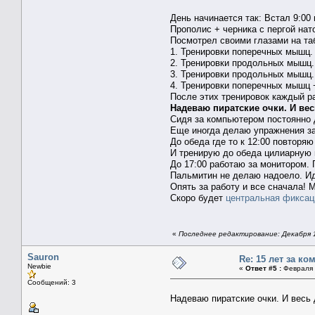
День начинается так: Встал 9:00 
Прополис + черника с пергой нат
Посмотрел своими глазами на таб
1. Тренировки поперечных мышц.
2. Тренировки продольных мышц. 
3. Тренировки продольных мышц.
4. Тренировки поперечных мышц 
После этих тренировок каждый ра
Надеваю пиратские очки. И вес
Сидя за компьютером постоянно 
Еще иногда делаю упражнения зак
До обеда где то к 12:00 повторяю
И тренирую до обеда цилиарную 
До 17:00 работаю за монитором. 
Пальмитин не делаю надоело. Иду
Опять за работу и все сначала! 
Скоро будет
центральная фиксац
«
Последнее редактирование: Декабря 10
Sauron
Re: 15 лет за к
Newbie
«
Ответ #5 :
Февраля 0
Сообщений: 3
Надеваю пиратские очки. И весь 