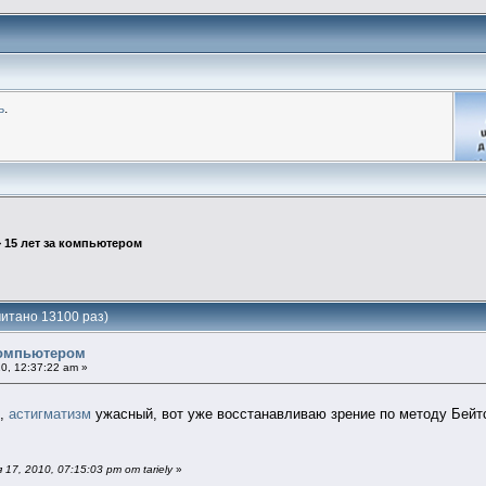
ь
.
>
15 лет за компьютером
читано 13100 раз)
компьютером
0, 12:37:22 am »
м,
астигматизм
ужасный, вот уже восстанавливаю зрение по методу Бейтс
7, 2010, 07:15:03 pm от tariely
»