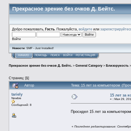
Прекрасное зрение без очков Д. Бейтс.
Добро пожаловать,
Гость
. Пожалуйста,
войдите
или
зарегистрируйтес
Войти
Новости
: SMF - Just Installed!
НАЧАЛО
ПОМОЩЬ
ПОИСК
ВОЙТИ
РЕГИСТРАЦИЯ
Прекрасное зрение без очков Д. Бейтс.
>
General Category
>
Близорукость
Страниц: [
1
]
Автор
Тема: 15 лет за компьютером (Про
tariely
15 лет за 
Newbie
«
:
Мая 29, 201
Сообщений: 8
Просидел 15 лет за компьютеро
«
Последнее редактирование: Сентября 1