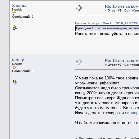
Ульяна
Re: 15 лет за к
Newbie
«
Ответ #1 :
Сентября 
Сообщений: 2
Цитата: tariely от Мая 29, 2010, 12:37:22
Просидел 15 лет за компьютером, астигм
Расскажите, пожалуйста, о своих
tariely
Re: 15 лет за к
Newbie
«
Ответ #2 :
Сентября 
Сообщений: 8
У меня пока не 100% тное зрение
упражнение циферблат.
Оказывается надо было тренирова
концу 2009г. начал делать трени
Посмотрел весь курс Жданова ко
это двигать челюстями вправо и 
будто что то сломалось. Вот пос
Начал делать тренировки
цилиар
Я сайтами занимался и вот все к
«
Последнее редактирование: Сентября 1