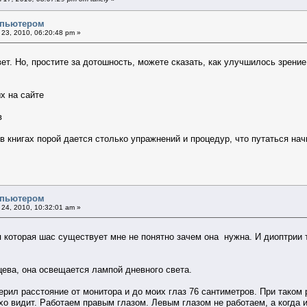
омпьютером
23, 2010, 06:20:48 pm »
твет. Но, простите за дотошность, можете сказать, как улучшилось зрени
х на сайте
в
 в книгах порой дается столько упражнений и процедур, что путаться нач
омпьютером
24, 2010, 10:32:01 am »
 которая шас существует мне не понятно зачем она нужна. И диоптрии 
цева, она освещается лампой дневного света.
рил расстояние от монитора и до моих глаз 76 сантиметров. При таком 
хо видит. Работаем правым глазом. Левым глазом не работаем, а когда 