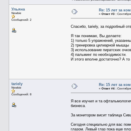
Ульяна
Re: 15 лет за к
Newbie
«
Ответ #3 :
Сентября 
Сообщений: 2
Спасибо, tariely, за подробный о
Я так понимаю, Вы делаете:
1) только 5 упражнений, указанны
2) тренировка цилиарной мышцы
3) использование пиратских очко
4) пальминг по необходимости.
И этого вполне достаточно? А то
tariely
Re: 15 лет за к
Newbie
«
Ответ #4 :
Сентября 
Сообщений: 8
Я все изучил и та офтальмология
бизнеса.
За монитором висит таблица Сив
Сегодня специально для вас поме
глазом. Левый глаз пока еше пло