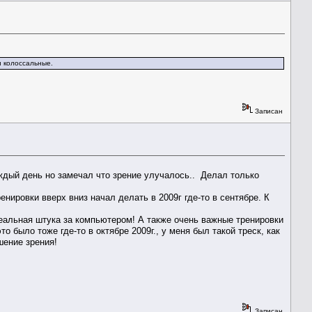
и колоссальные.
Записан
аждый день но замечал что зрение улучалось.. Делал только
нировки вверх вниз начал делать в 2009г где-то в сентябре. К
еальная штука за компьютером! А также очень важные тренировки
 было тоже где-то в октябре 2009г., у меня был такой треск, как
шение зрения!
Записан