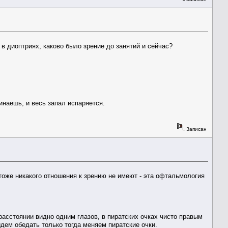
е в диоптриях, каково было зрение до занятий и сейчас?
инаешь, и весь запал испаряется.
Записан
тоже никакого отношения к зрению не имеют - эта офтальмология
расстоянии видно одним глазов, в пиратских очках чисто правым
идем обедать только тогда меняем пиратские очки.