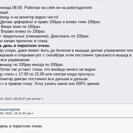
иногда 06:00. Работаю на себя не на работодателя.
ощак.
лицу и на монитор видно чисто!.
 Делаю циферблат в право 100раз и влево тоже 100раз.
Вверх вниз по 100раз.
 Вправо влево по 100раз.
+ продольных (смешанное). Диагональ по 100раз.
з капаю прополис в глаза.
ь день в пиратских очках.
до упора, даже может быть до болезни в мышцах делаю упражнения чел
рывая и открывая рот с силой(при этом постоянно трескается мышца в 
 все упражнения.
мышцу по 100раз иногда по 200раз.
Потом так устают глаза, что вообще ничего не видно.
 спать с 17:00 по 21:00 или смотря когда проснусь.
Монитор двигаю постоянно все дальше и дальше.
ия
в правом глазу. Хочу узнать какое оно 500% зрения.
, 2010, 05:02:27 pm от tar
»
омпьютером
3, 2011, 10:11:42 am »
день в пиратских очках.