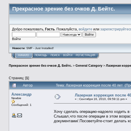
Прекрасное зрение без очков Д. Бейтс.
Добро пожаловать,
Гость
. Пожалуйста,
войдите
или
зарегистрируйтес
Войти
Новости
: SMF - Just Installed!
НАЧАЛО
ПОМОЩЬ
ПОИСК
ВОЙТИ
РЕГИСТРАЦИЯ
Прекрасное зрение без очков Д. Бейтс.
>
General Category
>
Лазерная корр
Страниц: [
1
]
Автор
Тема: Лазерная коррекция после 40 лет (Пр
Александр
Лазерная коррекция после 40
Newbie
«
:
Сентября 16, 2010, 09:59:11 pm »
Сообщений: 1
Хочу сделать операцию-надоело ходить в о
Слышал,что после операции в этом возрас
документами/.Посоветуйте-стоит делать ко