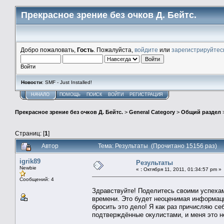
Прекрасное зрение без очков Д. Бейтс.
Добро пожаловать,
Гость
. Пожалуйста,
войдите
или
зарегистрируйтес
Войти
Новости
: SMF - Just Installed!
НАЧАЛО
ПОМОЩЬ
ПОИСК
ВОЙТИ
РЕГИСТРАЦИЯ
Прекрасное зрение без очков Д. Бейтс.
>
General Category
>
Общий раздел
Страниц: [
1
]
Автор
Тема: Результаты (Прочитано 15156 раз)
igrik89
Результаты
Newbie
«
:
Октября 11, 2011, 01:34:57 pm »
Сообщений: 4
Здравствуйте! Поделитесь своими успехам
времени. Это будет неоценимая информация
бросить это дело! Я как раз причисляю се
подтверждённые окулистами, и меня это н