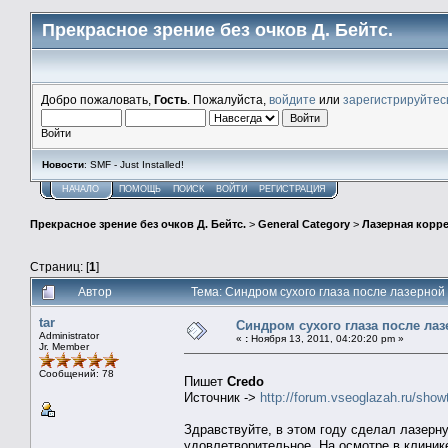
Прекрасное зрение без очков Д. Бейтс.
Добро пожаловать,
Гость
. Пожалуйста,
войдите
или
зарегистрируйтес
Войти
Новости
: SMF - Just Installed!
НАЧАЛО
ПОМОЩЬ
ПОИСК
ВОЙТИ
РЕГИСТРАЦИЯ
Прекрасное зрение без очков Д. Бейтс.
>
General Category
>
Лазерная корр
Страниц: [
1
]
Автор
Тема: Синдром сухого глаза после лазерной
tar
Синдром сухого глаза после ла
Administrator
«
:
Ноября 13, 2011, 04:20:20 pm »
Jr. Member
Сообщений: 78
Пишет
Credo
Источник ->
http://forum.vseoglazah.ru/sho
Здравствуйте, в этом году сделал лазерн
удовлетворительное. На осмотре в клинике