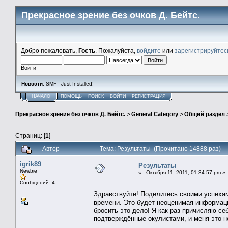
Прекрасное зрение без очков Д. Бейтс.
Добро пожаловать,
Гость
. Пожалуйста,
войдите
или
зарегистрируйтес
Войти
Новости
: SMF - Just Installed!
НАЧАЛО
ПОМОЩЬ
ПОИСК
ВОЙТИ
РЕГИСТРАЦИЯ
Прекрасное зрение без очков Д. Бейтс.
>
General Category
>
Общий раздел
Страниц: [
1
]
Автор
Тема: Результаты (Прочитано 14888 раз)
igrik89
Результаты
Newbie
«
:
Октября 11, 2011, 01:34:57 pm »
Сообщений: 4
Здравствуйте! Поделитесь своими успехам
времени. Это будет неоценимая информация
бросить это дело! Я как раз причисляю се
подтверждённые окулистами, и меня это н