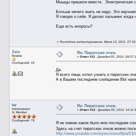
Мышцы пришили вместе. Электрическая с
Больше ничего знать не надо. Это научная
Я говорю о себе. Я делал пальминг когда 
Еще есть вопросы?
«
Последнее редактирование: Июня 13, 2011, 07:33:
Zain
Re: Пиратские очки.
Newbie
«
Ответ #11 :
Декабря 05, 2010, 09:57:
Сообщений: 16
Да.
Я всего лишь хотел узнать о пиратских очк
А в Вашем последнем сообщении ВЫ напис
tar
Re: Пиратские очки.
Administrator
«
Ответ #12 :
Декабря 05, 2010, 10:11:
Jr. Member
Сообщений: 78
Я не помню какое было мое последнее соо
Здесь на счет пиратских очков можно пос
http://www.youtube.com/eyesvisions#p/a/f/