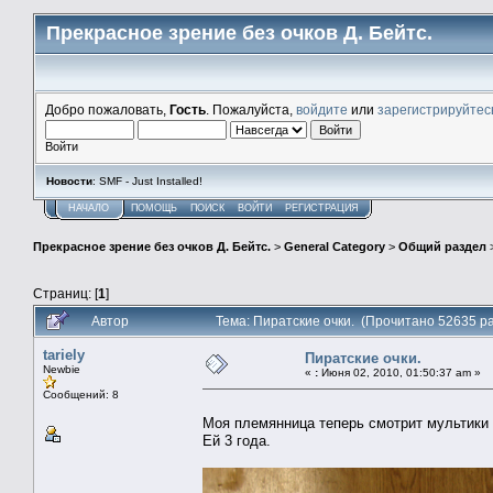
Прекрасное зрение без очков Д. Бейтс.
Добро пожаловать,
Гость
. Пожалуйста,
войдите
или
зарегистрируйтес
Войти
Новости
: SMF - Just Installed!
НАЧАЛО
ПОМОЩЬ
ПОИСК
ВОЙТИ
РЕГИСТРАЦИЯ
Прекрасное зрение без очков Д. Бейтс.
>
General Category
>
Общий раздел
Страниц: [
1
]
Автор
Тема: Пиратские очки. (Прочитано 52635 ра
tariely
Пиратские очки.
Newbie
«
:
Июня 02, 2010, 01:50:37 am »
Сообщений: 8
Моя племянница теперь смотрит мультики 
Ей 3 года.