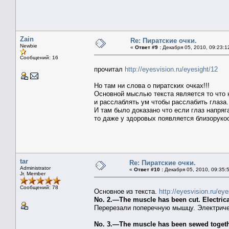
Zain
Re: Пиратские очки.
Newbie
«
Ответ #9 :
Декабря 05, 2010, 09:23:1
Сообщений: 16
прочитал
http://eyesvision.ru/eyesight/12
Но там ни слова о пиратских очках!!!
Основной мыслью текста является то что 
и расслаблять ум чтобы расслабить глаза.
И там было доказано что если глаз напряг
то даже у здоровых появляется близоруко
tar
Re: Пиратские очки.
Administrator
«
Ответ #10 :
Декабря 05, 2010, 09:35:
Jr. Member
Сообщений: 78
Основное из текста.
http://eyesvision.ru/eye
No. 2.—The muscle has been cut. Electric
Перерезали поперечную мышцу. Электриче
No. 3.—The muscle has been sewed togeth