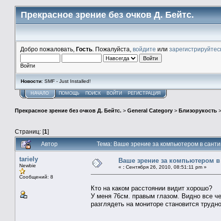
Прекрасное зрение без очков Д. Бейтс.
Добро пожаловать,
Гость
. Пожалуйста,
войдите
или
зарегистрируйтес
Войти
Новости
: SMF - Just Installed!
НАЧАЛО
ПОМОЩЬ
ПОИСК
ВОЙТИ
РЕГИСТРАЦИЯ
Прекрасное зрение без очков Д. Бейтс.
>
General Category
>
Близорукость
Страниц: [
1
]
Автор
Тема: Ваше зрение за компьютером в санти
tariely
Ваше зрение за компьютером в
Newbie
«
:
Сентября 26, 2010, 08:51:11 pm »
Сообщений: 8
Кто на каком расстоянии видит хорошо?
У меня 76см. правым глазом. Видно все чет
разглядеть на мониторе становится трудно