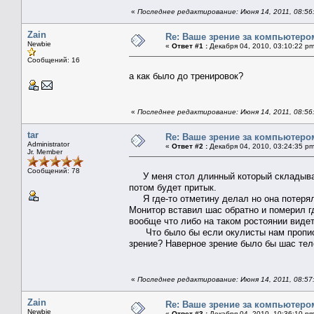
«
Последнее редактирование: Июня 14, 2011, 08:56:
Zain
Re: Ваше зрение за компьютеро
Newbie
«
Ответ #1 :
Декабря 04, 2010, 03:10:22 pm
Сообщений: 16
а как было до тренировок?
«
Последнее редактирование: Июня 14, 2011, 08:56:
tar
Re: Ваше зрение за компьютеро
Administrator
«
Ответ #2 :
Декабря 04, 2010, 03:24:35 pm
Jr. Member
Сообщений: 78
У меня стол длинный который складывает
потом будет притык.
Я где-то отметину делал но она потеряла
Монитор вставил шас обратно и померил гд
вообще что либо на таком ростоянии видет
Что было бы если окулисты нам прописал
зрение? Наверное зрение было бы шас тел
«
Последнее редактирование: Июня 14, 2011, 08:57:
Zain
Re: Ваше зрение за компьютеро
Newbie
«
Ответ #3 :
Декабря 04, 2010, 10:36:10 pm