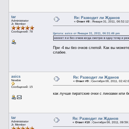
tar
Re: Разводит ли Жданов
Administrator
«
Ответ #8 :
Января 31, 2011, 06:52:12
Jr. Member
Сообщений: 78
Цитата: asics от Января 31, 2011, 06:31:46 pm
неееет я и без очков когда смотрю в одну точку и ре
При -4 вы без очков слепой. Как вы можете
слабее.
asics
Re: Разводит ли Жданов
Newbie
«
Ответ #9 :
Сентября 06, 2011, 02:42:
Сообщений: 15
как лучше пиратские очки с линзами или б
tar
Re: Разводит ли Жданов
Administrator
«
Ответ #10 :
Сентября 06, 2011, 09:59
Jr. Member