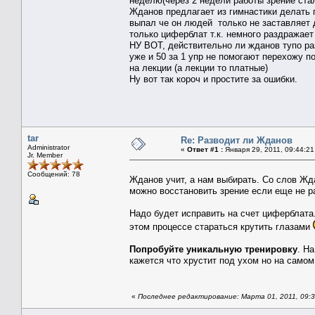
неделю(через 2 недели работы зрение стал
Жданов предлагает из гимнастики делать 
выпал че он людей только не заставляет де
только циферблат т.к. немного раздражает 
НУ ВОТ, действительно ли жданов тупо раз
уже и 50 за 1 упр не помогают перехожу по
на лекции (а лекции то платные)
Ну вот так короч и простите за ошибки.
tar
Re: Разводит ли Жданов
Administrator
«
Ответ #1 :
Января 29, 2011, 09:44:21
Jr. Member
Сообщений: 78
Жданов учит, а нам выбирать. Со слов Жда
можно восстановить зрение если еще не р
Надо будет исправить на счет циферблата
этом процессе стараться крутить глазами
Попробуйте уникальную тренировку
. Н
кажется что хрустит под ухом но на само
«
Последнее редактирование: Марта 01, 2011, 09:3