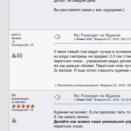
делал, не каждый день.
Вы расскажите какие у вас ощущения )
asics
Re: Разводит ли Жданов
Newbie
«
Ответ #13 :
Февраля 21, 2011, 08:17:
Сообщений: 15
У меня левый глаз видит лучше в основном
но когда смотришь на предмет 2-3 сек ста
пиратских очках , упражнения редко дела
же как раньше обоими. Пиратские очки лу
3х метров. И еще хотел спросить курение
«
Последнее редактирование: Февраля 21, 2011, 08:
tar
Re: Разводит ли Жданов
Administrator
«
Ответ #14 :
Февраля 21, 2011, 11:12:
Jr. Member
Сообщений: 78
Курение не влияет. Если прополис пить то 
А так капать можно.
Делайте как можно чаше уникальное уп
пиратских очках.