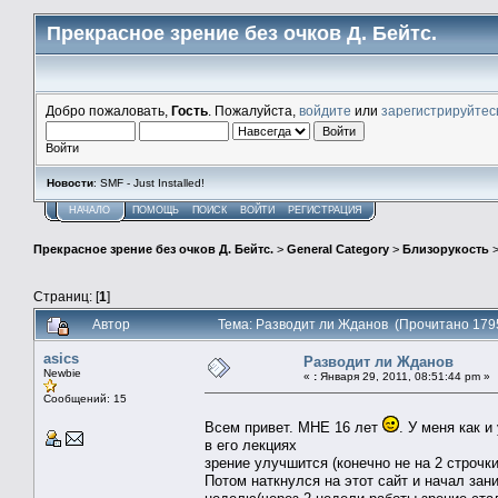
Прекрасное зрение без очков Д. Бейтс.
Добро пожаловать,
Гость
. Пожалуйста,
войдите
или
зарегистрируйтес
Войти
Новости
: SMF - Just Installed!
НАЧАЛО
ПОМОЩЬ
ПОИСК
ВОЙТИ
РЕГИСТРАЦИЯ
Прекрасное зрение без очков Д. Бейтс.
>
General Category
>
Близорукость
Страниц: [
1
]
Автор
Тема: Разводит ли Жданов (Прочитано 179
asics
Разводит ли Жданов
Newbie
«
:
Января 29, 2011, 08:51:44 pm »
Сообщений: 15
Всем привет. МНЕ 16 лет
. У меня как 
в его лекциях
зрение улучшится (конечно не на 2 строчки 
Потом наткнулся на этот сайт и начал зан