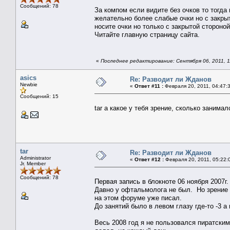
Сообщений: 78
За компом если видите без очков то тогда 
желательно более слабые очки но с закрыт
носите очки но только с закрытой стороной
Читайте главную страницу сайта.
«
Последнее редактирование: Сентября 06, 2011, 11
asics
Re: Разводит ли Жданов
Newbie
«
Ответ #11 :
Февраля 20, 2011, 04:47:
Сообщений: 15
tar а какое у тебя зрение, сколько занимал
tar
Re: Разводит ли Жданов
Administrator
«
Ответ #12 :
Февраля 20, 2011, 05:22:
Jr. Member
Сообщений: 78
Первая запись в блокноте 06 ноября 2007г.
Давно у офтальмолога не был. Но зрение 
на этом форуме уже писал.
До занятий было в левом глазу где-то -3 а в
Весь 2008 год я не пользовался пиратским