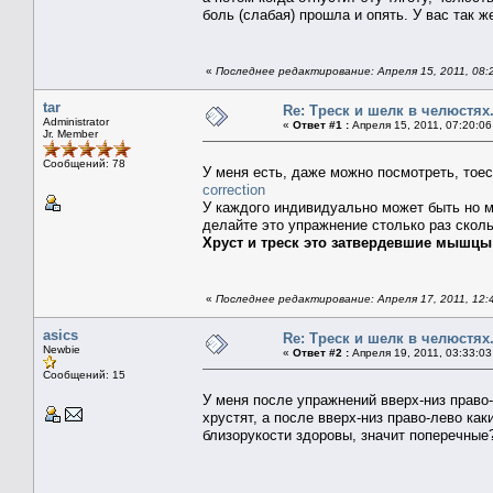
боль (слабая) прошла и опять. У вас так ж
«
Последнее редактирование: Апреля 15, 2011, 08:2
tar
Re: Треск и шелк в челюстях
Administrator
«
Ответ #1 :
Апреля 15, 2011, 07:20:06
Jr. Member
Сообщений: 78
У меня есть, даже можно посмотреть, тое
correction
У каждого индивидуально может быть но м
делайте это упражнение столько раз скол
Хруст и треск это затвердевшие мышцы 
«
Последнее редактирование: Апреля 17, 2011, 12:4
asics
Re: Треск и шелк в челюстях
Newbie
«
Ответ #2 :
Апреля 19, 2011, 03:33:03
Сообщений: 15
У меня после упражнений вверх-низ право-
хрустят, а после вверх-низ право-лево ка
близорукости здоровы, значит поперечные