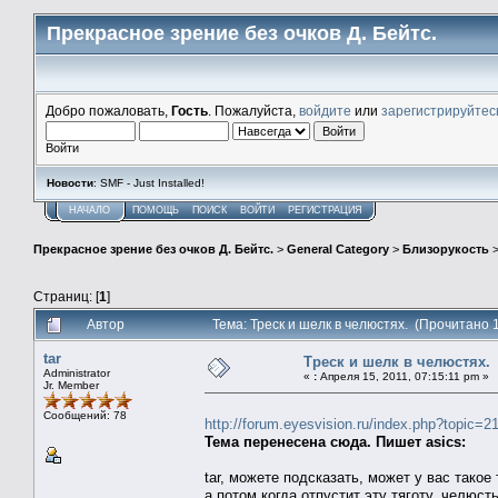
Прекрасное зрение без очков Д. Бейтс.
Добро пожаловать,
Гость
. Пожалуйста,
войдите
или
зарегистрируйтес
Войти
Новости
: SMF - Just Installed!
НАЧАЛО
ПОМОЩЬ
ПОИСК
ВОЙТИ
РЕГИСТРАЦИЯ
Прекрасное зрение без очков Д. Бейтс.
>
General Category
>
Близорукость
Страниц: [
1
]
Автор
Тема: Треск и шелк в челюстях. (Прочитано 
tar
Треск и шелк в челюстях.
Administrator
«
:
Апреля 15, 2011, 07:15:11 pm »
Jr. Member
Сообщений: 78
http://forum.eyesvision.ru/index.php?topic=2
Тема перенесена сюда. Пишет asics:
tar, можете подсказать, может у вас тако
а потом когда отпустит эту тяготу, челюст