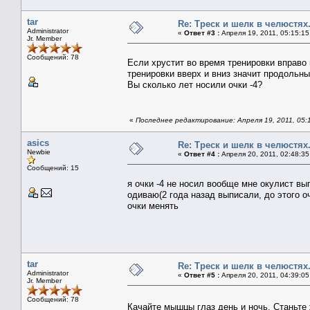
tar
Re: Треск и шелк в челюстях
Administrator
«
Ответ #3 :
Апреля 19, 2011, 05:15:15
Jr. Member
Сообщений: 78
Если хрустит во время тренировки вправо
тренировки вверх и вниз значит продольн
Вы сколько лет носили очки -4?
«
Последнее редактирование: Апреля 19, 2011, 05:1
asics
Re: Треск и шелк в челюстях
Newbie
«
Ответ #4 :
Апреля 20, 2011, 02:48:35
Сообщений: 15
я очки -4 не носил вообще мне окулист вып
одиваю(2 года назад выписали, до этого оч
очки менять
tar
Re: Треск и шелк в челюстях
Administrator
«
Ответ #5 :
Апреля 20, 2011, 04:39:05
Jr. Member
Сообщений: 78
Качайте мышцы глаз день и ночь. Станьте