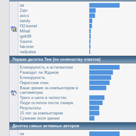
tar
Zain
asics
tariely
f32-kernel
Mihail
igrik89
Sauron
falconer
nadyatea
Первая десятка Тем (по количеству ответов)
Близорукость и астигматизм
Разводит ли Жданов
Близорукость
Пиратские очки.
Ваше зрение за компьютером в
сантиметрах.
Треск и шелк в челюстях.
Люди ослепли после лазера.
Результаты
15 лет за компьютером
Сужение поля зрения
Десятка самых активных авторов
tar